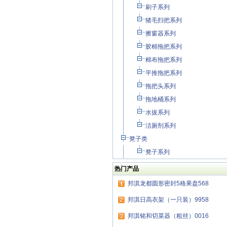
刷子系列
猪毛扫把系列
擦窗器系列
胶棉拖把系列
棉布拖把系列
平推拖把系列
拖把头系列
拖地桶系列
水拔系列
洁厕剂系列
凳子类
凳子系列
热门产品
邦淇龙都圆形密封5格果盘568
邦淇日高衣架（一只装）9958
邦淇铭和切菜器（粗丝）0016