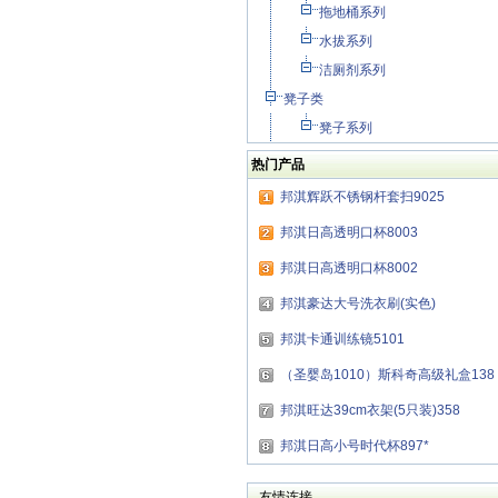
拖地桶系列
水拔系列
洁厕剂系列
凳子类
凳子系列
热门产品
邦淇辉跃不锈钢杆套扫9025
邦淇日高透明口杯8003
邦淇日高透明口杯8002
邦淇豪达大号洗衣刷(实色)
邦淇卡通训练镜5101
（圣婴岛1010）斯科奇高级礼盒138
邦淇旺达39cm衣架(5只装)358
邦淇日高小号时代杯897*
友情连接