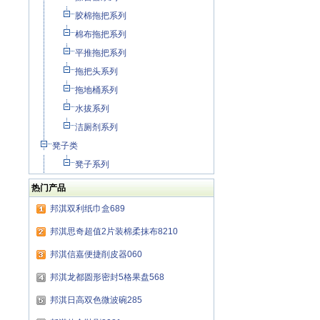
胶棉拖把系列
棉布拖把系列
平推拖把系列
拖把头系列
拖地桶系列
水拔系列
洁厕剂系列
凳子类
凳子系列
热门产品
邦淇双利纸巾盒689
邦淇思奇超值2片装棉柔抹布8210
邦淇信嘉便捷削皮器060
邦淇龙都圆形密封5格果盘568
邦淇日高双色微波碗285