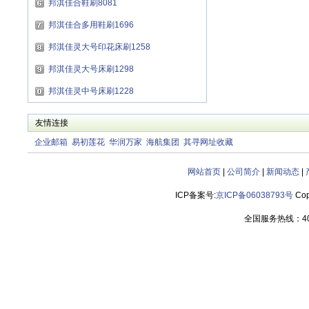
邦淇佳合鞋刷8081
邦淇佳合多用鞋刷1696
邦淇佳灵大号印花床刷1258
邦淇佳灵大号床刷1298
邦淇佳灵中号床刷1228
友情连接
企业邮箱
易初莲花
华润万家
海航集团
其寻网址收藏
网站首页
|
公司简介
|
新闻动态
|
ICP备案号:
京ICP备06038793号
Cop
全国服务热线：400