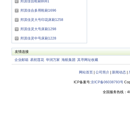
邦淇佳合鞋刷8081
邦淇佳合多用鞋刷1696
邦淇佳灵大号印花床刷1258
邦淇佳灵大号床刷1298
邦淇佳灵中号床刷1228
友情连接
企业邮箱
易初莲花
华润万家
海航集团
其寻网址收藏
网站首页
|
公司简介
|
新闻动态
|
ICP备案号:
京ICP备06038793号
Cop
全国服务热线：400