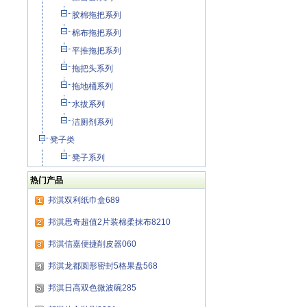
胶棉拖把系列
棉布拖把系列
平推拖把系列
拖把头系列
拖地桶系列
水拔系列
洁厕剂系列
凳子类
凳子系列
热门产品
邦淇双利纸巾盒689
邦淇思奇超值2片装棉柔抹布8210
邦淇信嘉便捷削皮器060
邦淇龙都圆形密封5格果盘568
邦淇日高双色微波碗285