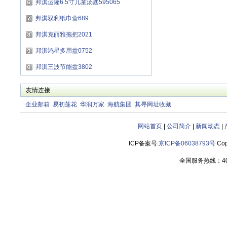
邦淇运隆6.5寸儿童汤匙595065
邦淇双利纸巾盒689
邦淇克丽雅拖把2021
邦淇鸿星多用盆0752
邦淇三波节能盆3802
友情连接
企业邮箱
易初莲花
华润万家
海航集团
其寻网址收藏
网站首页
|
公司简介
|
新闻动态
|
ICP备案号:
京ICP备06038793号
Cop
全国服务热线：400