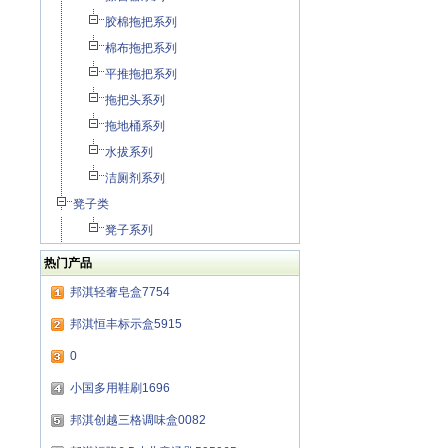
胶棉拖把系列
棉布拖把系列
平推拖把系列
拖把头系列
拖地桶系列
水拔系列
洁厕剂系列
凳子类
凳子系列
热门产品
邦淇轻奢皂盒7754
邦淇恒丰标示盒5915
0
小国多用鞋刷1696
邦淇创越三格调味盒0082