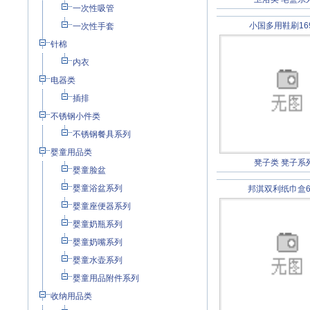
一次性吸管
小国多用鞋刷16
一次性手套
针棉
内衣
电器类
插排
不锈钢小件类
不锈钢餐具系列
婴童用品类
凳子类
凳子系
婴童脸盆
婴童浴盆系列
邦淇双利纸巾盒6
婴童座便器系列
婴童奶瓶系列
婴童奶嘴系列
婴童水壶系列
婴童用品附件系列
收纳用品类