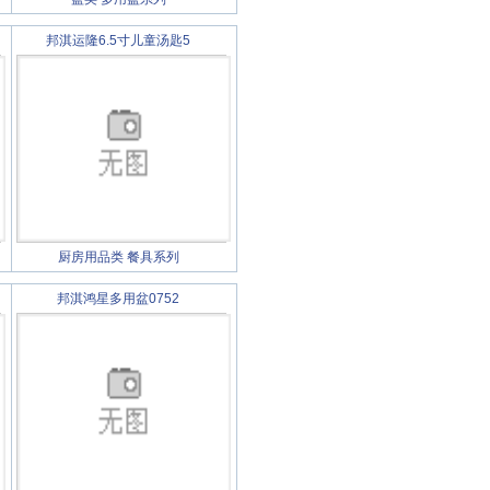
邦淇运隆6.5寸儿童汤匙5
厨房用品类
餐具系列
邦淇鸿星多用盆0752