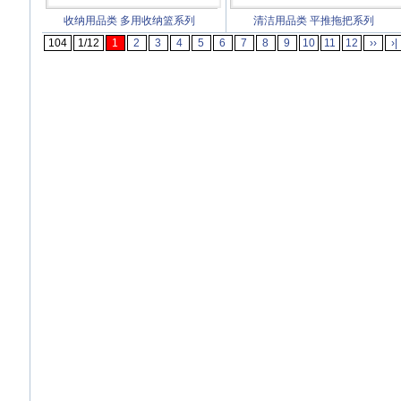
收纳用品类
多用收纳篮系列
清洁用品类
平推拖把系列
104
1/12
1
2
3
4
5
6
7
8
9
10
11
12
››
›|