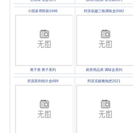
小国多用鞋刷1696
邦淇创越三格调味盒0082
凳子类
凳子系列
厨房用品类
调味盒系列
邦淇双利纸巾盒689
邦淇克丽雅拖把2021