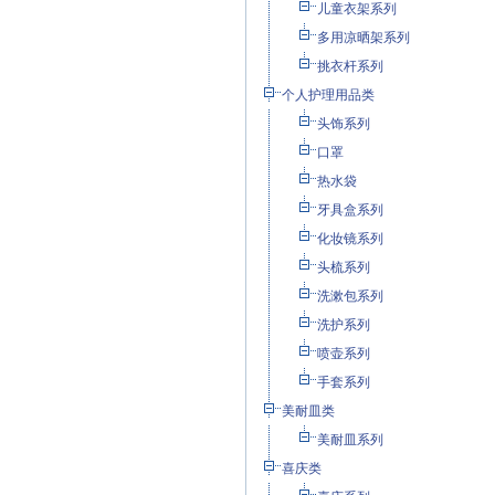
儿童衣架系列
多用凉晒架系列
挑衣杆系列
个人护理用品类
头饰系列
口罩
热水袋
牙具盒系列
化妆镜系列
头梳系列
洗漱包系列
洗护系列
喷壶系列
手套系列
美耐皿类
美耐皿系列
喜庆类