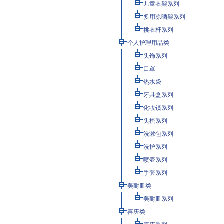
儿童衣架系列
多用凉晒架系列
挑衣杆系列
个人护理用品类
头饰系列
口罩
热水袋
牙具盒系列
化妆镜系列
头梳系列
洗漱包系列
洗护系列
喷壶系列
手套系列
美耐皿类
美耐皿系列
喜庆类