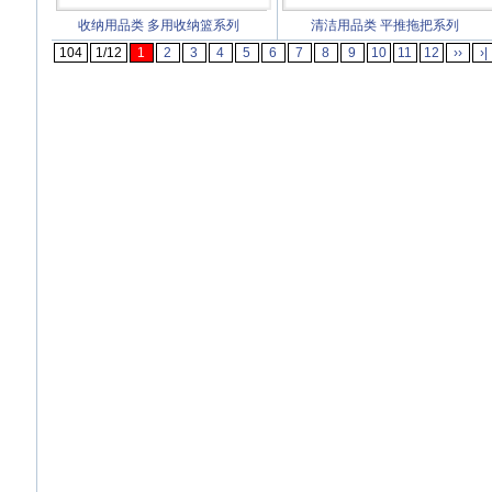
收纳用品类
多用收纳篮系列
清洁用品类
平推拖把系列
104
1/12
1
2
3
4
5
6
7
8
9
10
11
12
››
›|