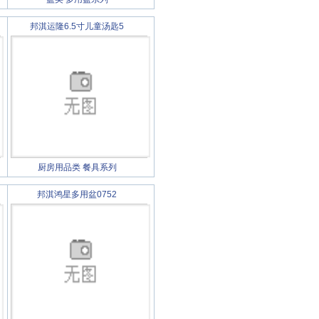
邦淇运隆6.5寸儿童汤匙5
厨房用品类
餐具系列
邦淇鸿星多用盆0752