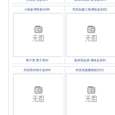
小国多用鞋刷1696
邦淇创越三格调味盒0082
凳子类
凳子系列
厨房用品类
调味盒系列
邦淇双利纸巾盒689
邦淇克丽雅拖把2021